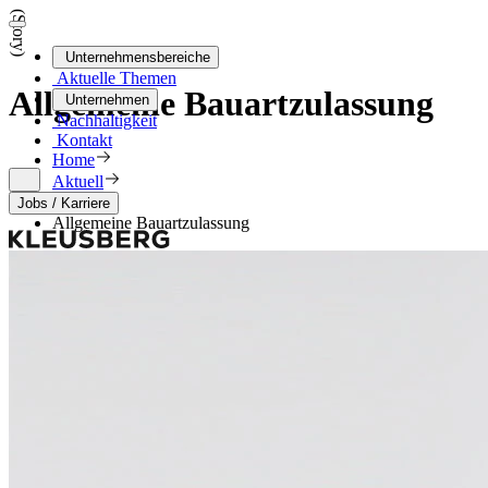
(Story)
Unternehmensbereiche
Aktuelle Themen
Allgemeine Bauartzulassung
Unternehmen
Nachhaltigkeit
Kontakt
Home
Aktuell
Story
Jobs / Karriere
Allgemeine Bauartzulassung