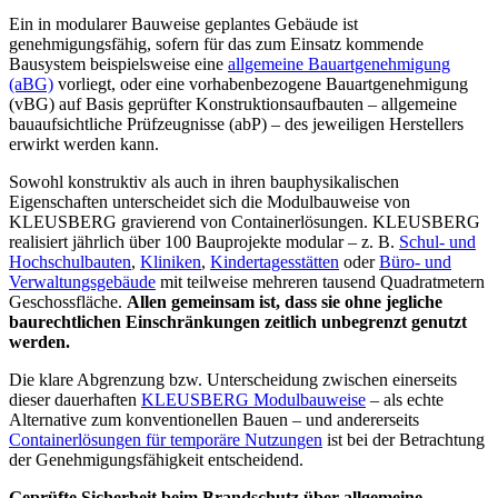
Ein in modularer Bauweise geplantes Gebäude ist
genehmigungsfähig, sofern für das zum Einsatz kommende
Bausystem beispielsweise eine
allgemeine Bauartgenehmigung
(aBG)
vorliegt, oder eine vorhabenbezogene Bauartgenehmigung
(vBG) auf Basis geprüfter Konstruktionsaufbauten – allgemeine
bauaufsichtliche Prüfzeugnisse (abP) – des jeweiligen Herstellers
erwirkt werden kann.
Sowohl konstruktiv als auch in ihren bauphysikalischen
Eigenschaften unterscheidet sich die Modulbauweise von
KLEUSBERG gravierend von Containerlösungen. KLEUSBERG
realisiert jährlich über 100 Bauprojekte modular – z. B.
Schul- und
Hochschulbauten
,
Kliniken
,
Kindertagesstätten
oder
Büro- und
Verwaltungsgebäude
mit teilweise mehreren tausend Quadratmetern
Geschossfläche.
Allen gemeinsam ist, dass sie ohne jegliche
baurechtlichen Einschränkungen zeitlich unbegrenzt genutzt
werden.
Die klare Abgrenzung bzw. Unterscheidung zwischen einerseits
dieser dauerhaften
KLEUSBERG Modulbauweise
– als echte
Alternative zum konventionellen Bauen – und andererseits
Containerlösungen für temporäre Nutzungen
ist bei der Betrachtung
der Genehmigungsfähigkeit entscheidend.
Geprüfte Sicherheit beim Brandschutz über allgemeine