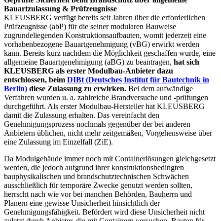
Bauartzulassung & Prüfzeugnisse
KLEUSBERG verfügt bereits seit Jahren über die erforderlichen
Prüfzeugnisse (abP) für die seiner modularen Bauweise
zugrundeliegenden Konstruktionsaufbauten, womit jederzeit eine
vorhabenbezogene Bauartgenehmigung (vBG) erwirkt werden
kann. Bereits kurz nachdem die Möglichkeit geschaffen wurde, eine
allgemeine Bauartgenehmigung (aBG) zu beantragen,
hat sich
KLEUSBERG als erster Modulbau-Anbieter dazu
entschlossen, beim
DIBt (Deutsches Institut für Bautechnik in
Berlin)
diese Zulassung zu erwirken.
Bei dem aufwändige
Verfahren wurden u. a. zahlreiche Brandversuche und -prüfungen
durchgeführt. Als erster Modulbau-Hersteller hat KLEUSBERG
damit die Zulassung erhalten. Das vereinfacht den
Genehmigungsprozess nochmals gegenüber der bei anderen
Anbietern üblichen, nicht mehr zeitgemäßen, Vorgehensweise über
eine Zulassung im Einzelfall (ZiE).
Da Modulgebäude immer noch mit Containerlösungen gleichgesetzt
werden, die jedoch aufgrund ihrer konstruktionsbedingten
bauphysikalischen und brandschutztechnischen Schwächen
ausschließlich für temporäre Zwecke genutzt werden sollten,
herrscht nach wie vor bei manchen Behörden, Bauherrn und
Planern eine gewisse Unsicherheit hinsichtlich der
Genehmigungsfähigkeit. Befördert wird diese Unsicherheit nicht
zuletzt durch Anbieter, die mit Containern versuchen, Bauten für