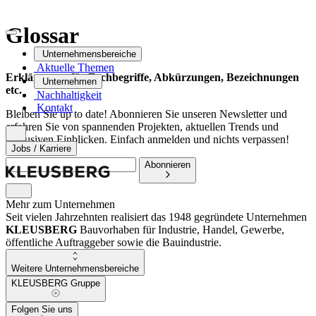
Glossar
Unternehmensbereiche
Aktuelle Themen
Erklärungen für Fachbegriffe, Abkürzungen, Bezeichnungen
Unternehmen
etc.
Nachhaltigkeit
Kontakt
Bleiben Sie up to date! Abonnieren Sie unseren Newsletter und
erfahren Sie von spannenden Projekten, aktuellen Trends und
exklusiven Einblicken. Einfach anmelden und nichts verpassen!
Jobs / Karriere
Abonnieren
Mehr zum Unternehmen
Seit vielen Jahrzehnten realisiert das 1948 gegründete Unternehmen
KLEUSBERG
Bauvorhaben für Industrie, Handel, Gewerbe,
öffentliche Auftraggeber sowie die Bauindustrie.
Weitere Unternehmensbereiche
KLEUSBERG Gruppe
Folgen Sie uns