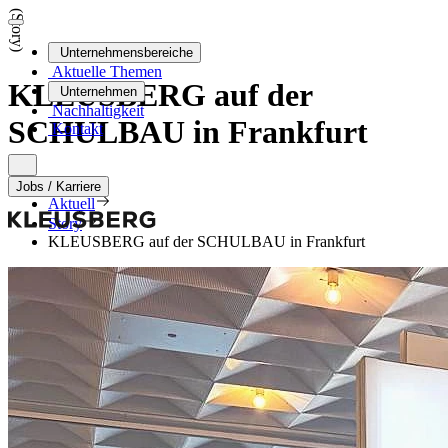
(Story)
Unternehmensbereiche
Aktuelle Themen
KLEUSBERG
auf der
Unternehmen
Nachhaltigkeit
SCHULBAU
in Frankfurt
Kontakt
Home
Jobs / Karriere
Aktuell
Story
KLEUSBERG auf der SCHULBAU in Frankfurt