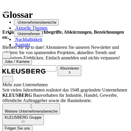
Glossar
Unternehmensbereiche
Aktuelle Themen
Erklärungen für Fachbegriffe, Abkürzungen, Bezeichnungen
Unternehmen
etc.
Nachhaltigkeit
Kontakt
Bleiben Sie up to date! Abonnieren Sie unseren Newsletter und
erfahren Sie von spannenden Projekten, aktuellen Trends und
exklusiven Einblicken. Einfach anmelden und nichts verpassen!
Jobs / Karriere
Abonnieren
Mehr zum Unternehmen
Seit vielen Jahrzehnten realisiert das 1948 gegründete Unternehmen
KLEUSBERG
Bauvorhaben für Industrie, Handel, Gewerbe,
öffentliche Auftraggeber sowie die Bauindustrie.
Weitere Unternehmensbereiche
KLEUSBERG Gruppe
Folgen Sie uns