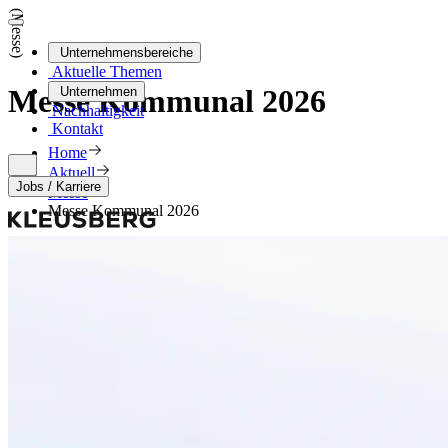
(Messe)
Unternehmensbereiche
Aktuelle Themen
Messe Kommunal 2026
Unternehmen
Nachhaltigkeit
Kontakt
Home
Aktuell
Jobs / Karriere
Messe
Messe Kommunal 2026