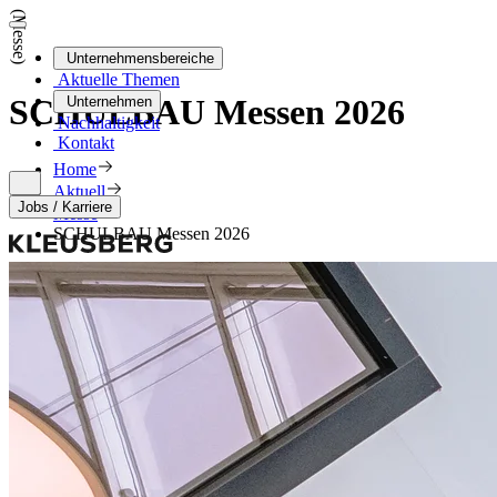
(Messe)
Unternehmensbereiche
Aktuelle Themen
SCHULBAU Messen 2026
Unternehmen
Nachhaltigkeit
Kontakt
Home
Aktuell
Jobs / Karriere
Messe
SCHULBAU Messen 2026