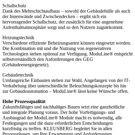
Schallschutz
Dank des Mehrschichtaufbaus – sowohl der Gebäudehülle als auch
der Innenwände und Zwischendecken – ergibt sich ein
hervorragender Schallschutz, der zusätzlich für eine angenehme
Aufenthaltsatmosphäre sorgt und so den Nutzern zugutekommt.
Heizungstechnik
Verschiedene effiziente Beheizungsarten können eingesetzt werden.
Die Kombination mit und die Nutzung von regenerativen
Technologien stehen optional zur Verfügung. ModuLine® entspricht
selbstverständlich den Anforderungen des GEG
(Gebäudeenergiegesetz).
Gebäudetechnik
Umfangreiche Einbauten stehen zur Wahl. Angefangen von der IT-
Verkabelung über unterschiedliche Beleuchtungskonzepte bis hin
zur Gebäudeautomation – ModuLine® lässt keine Wünsche offen.
Hohe Prozessqualität
Zukunftsfähiges und nachhaltiges Bauen setzt eine ganzheitliche
und integrale Planung voraus. Der hohe Vorfertigungs- und
Ausbaugrad der ModuLine® Module macht es notwendig, alle
Festlegungen und die dazu erforderlichen Entscheidungen
kurzfristig zu treffen. KLEUSBERG begleitet Sie in allen
Prozessphasen, um Ihre Erwartungen und Anforderungen