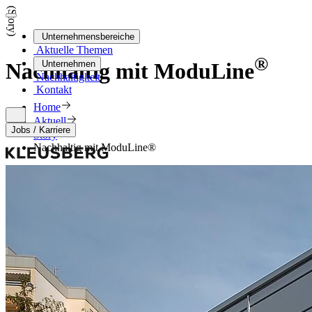
(Story)
Unternehmensbereiche
Aktuelle Themen
®
Unternehmen
Nachhaltig mit ModuLine
Nachhaltigkeit
Kontakt
Home
Aktuell
Jobs / Karriere
Story
Nachhaltig mit ModuLine®