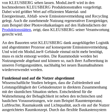
von KLEUSBERG sehen lassen. ModuLine® wird in den
hochmodernen KLEUSBERG Produktionsstraßen vorgefertigt.
Dabei wird größter Wert auf effizienten Material- und
Energieeinsatz, Abfall- sowie Emissionsvermeidung und Recycling
gelegt. Auch die zunehmende Nutzung regenerativer Energieträger,
zum Beispiel über Photovoltaikanlagen auf den Hallendächern der
Produktionsstätten
, zeigt, dass KLEUSBERG seiner Verantwortung
gerecht wird.
An den Bauorten setzt KLEUSBERG dank ausgeklügelter Logistik
und abgestimmter Prozesse auf konsequente Emissionsvermeidung.
Und wird ein ModuLine® Gebäude einmal nicht mehr benötigt,
muss es nicht entsorgt werden. Die Raummodule werden bei
Nutzungsende abgebaut und können so, nach ihrer Aufbereitung in
unseren Fertigungsstätten, nachhaltig bei neuen Baumaßnahmen
wiederverwendet werden.
Funktional und auf die Nutzer abgestimmt
Wissenschaftliche Studien belegen, dass die Zufriedenheit und
Leistungsfähigkeit der Gebäudenutzer in direktem Zusammenhang
mit der räumlichen Situation stehen. Entscheidend für die
Wahrnehmung der Behaglichkeit ist neben den technischen und
baulichen Voraussetzungen, wie zum Beispiel Raumtemperatur,
Luftfeuchte, Raumakustik und Lichtqualität, auch ein auf die Nutzer
ausgerichtetes Raumkonzept. Durch das flexible Baukastensystem