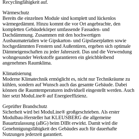
Recyclingfähigkeit auf.
Wärmeschutz
Bereits die einzelnen Module sind komplett und lückenlos
wärmegedämmt. Hinzu kommt die vor Ort angebrachte, den
kompletten Gebäudekörper umfassende Fassaden- und
Dachdämmung. Zusammen mit den hochwertigen
Ausbaumaterialien wie Gipskarton- und Gipsfaserplatten sowie
hochgedämmten Fenstern und Außentüren, ergeben sich optimale
Dämmeigenschaften zu jeder Jahreszeit. Das und die Verwendung
wohngesunder Werkstoffe garantieren ein gleichbleibend
angenehmes Raumklima.
Klimatisierung
Moderne Klimatechnik ermöglicht es, nicht nur Technikräume zu
kühlen, sondern auf Wunsch auch das gesamte Gebäude. Dabei
können die Raumtemperaturen individuell eingestellt werden. Auch
hier setzt ModuLine® auf Energieeffizienz.
Geprüfter Brandschutz
Sicherheit wird bei ModuLine® großgeschrieben. Als erster
Modulbau-Hersteller hat KLEUSBERG die allgemeine
Bauartzulassung (aBG) beim DIBt erwirkt. Damit wird die
Genehmigungsfähigkeit des Gebäudes auch für dauerhafte
Nutzungen jederzeit garantiert.