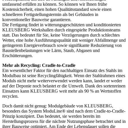
umfassend erfüllen zu können. So können wir Ihnen frühe
Kostensicherheit, einen hohen Qualitätsstandard sowie einen
schnelleren Fertigstellungstermin als bei Gebäuden in
konventioneller Bauweise garantieren.
Die Fertigung findet in witterungsgeschützten und konditionierten
KLEUSBERG Werkshallen durch eingespielte Produktionsteams
statt. Das bedeutet für Sie, keine Verzögerungen durch schlechtes
Wetter, eine hohe Ausführungsqualität mit weniger Abfallmenge und
geringerem Energieverbrauch sowie signifikante Reduzierung von
Baustellenbelastungen wie Lärm, Staub, Abgasen und
Erschütterungen.
Mehr als Recycling: Cradle-to-Cradle
Ein wesentlicher Faktor für den nachhaltigen Einsatz des Stahls im
Modulbau ist seine Recyclingfähigkeit. Wenn der Stahlrahmen eines
Moduls nicht mehr weiterverwendet werden kann, landet er weder
auf der Deponie noch belastet er die Umwelt. Dank des sortenreinen
Einsatzes kann KLEUSBERG weit mehr als 90 % an Wertstoffen
recyclen.
Doch damit nicht genug: Modulgebäude von KLEUSBERG,
besonders das System ModuLine® sind nach dem Cradle-to-Cradle-
Prinzip konzipiert. Das bedeutet, sie werden bereits im
Herstellungsprozess für die nächste Nutzungsphase betrachtet und in
ihrer Bauweise optimiert. Am Ende der Lebensdauer sollen die