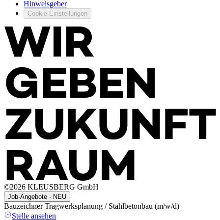
Hinweisgeber
Cookie-Einstellungen
©
2026
KLEUSBERG GmbH
Job-Angebote - NEU
Bauzeichner Tragwerksplanung / Stahlbetonbau (m/w/d)
A
(
Stelle ansehen